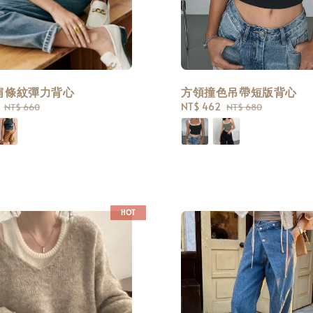
肩條紋彈力背心
方領撞色吊帶短版背心
Regular
Sale
NT$ 462
Regular
NT$ 660
NT$ 680
price
price
price
HOT