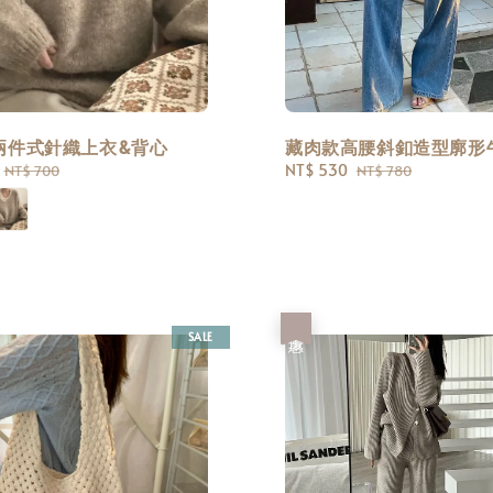
兩件式針織上衣&背心
藏肉款高腰斜釦造型廓形
Regular
Sale
NT$ 530
Regular
NT$ 700
NT$ 780
price
price
price
優惠
SALE