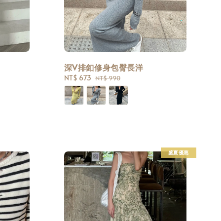
深V排釦修身包臀長洋
Sale
NT$ 673
Regular
NT$ 990
price
price
盛夏優惠