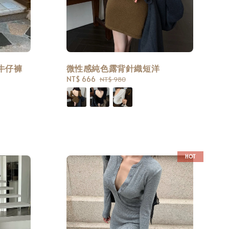
牛仔褲
微性感純色露背針織短洋
Sale
NT$ 666
Regular
NT$ 980
price
price
HOT