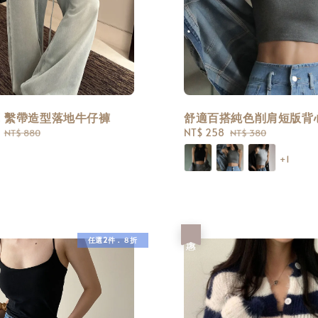
! 繫帶造型落地牛仔褲
舒適百搭純色削肩短版背
Regular
Sale
NT$ 258
Regular
NT$ 880
NT$ 380
price
price
price
+1
優惠
任選2件．８折