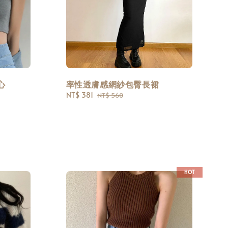
心
率性透膚感網紗包臀長裙
Sale
NT$ 381
Regular
NT$ 560
price
price
HOT