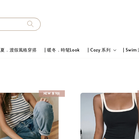
 盛夏．渡假風格穿搭
| 暖冬．時髦Look
| Cozy 系列
| Swim
NEW 享9折