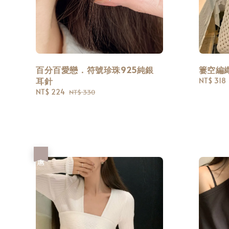
百分百愛戀．符號珍珠925純銀
簍空編
耳針
Sale
NT$ 318
price
Sale
NT$ 224
Regular
NT$ 330
price
price
優惠