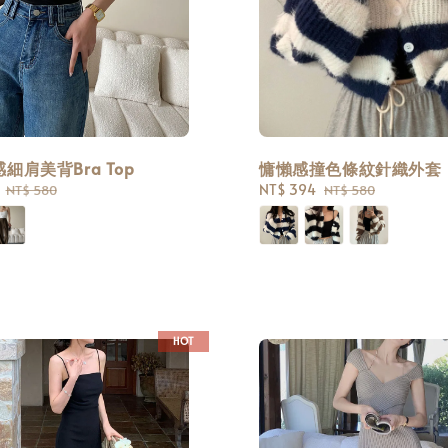
細肩美背Bra Top
慵懶感撞色條紋針織外套
Regular
Sale
NT$ 394
Regular
NT$ 580
NT$ 580
price
price
price
HOT