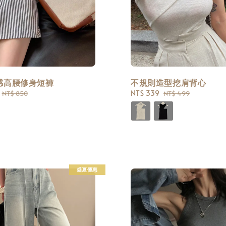
感高腰修身短褲
不規則造型挖肩背心
Regular
Sale
NT$ 339
Regular
NT$ 850
NT$ 499
price
price
price
盛夏優惠