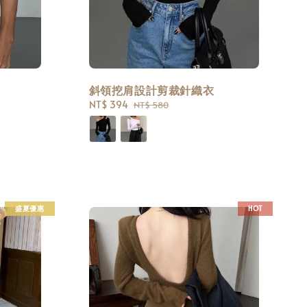
斜領挖肩設計剪裁針織衣
Sale
NT$ 394
Regular
NT$ 580
price
price
盛夏優惠
HOT