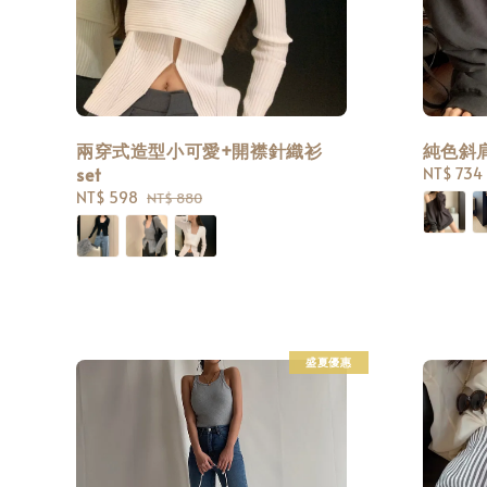
兩穿式造型小可愛+開襟針織衫
純色斜肩
set
Sale
NT$ 734
price
Sale
NT$ 598
Regular
NT$ 880
price
price
盛夏優惠