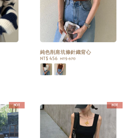
純色削肩坑條針織背心
Sale
NT$ 456
Regular
NT$ 670
price
price
HOT
HOT