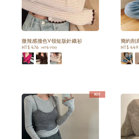
微辣感撞色V領短版針織衫
簡約削
Sale
NT$ 476
Regular
Sale
NT$ 449
NT$ 700
price
price
price
HOT