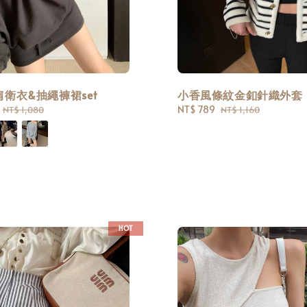
衛衣&抽繩褲裙set
小香風條紋金釦針織外套
Regular
Sale
NT$ 789
Regular
NT$ 1,080
NT$ 1,160
price
price
price
HOT