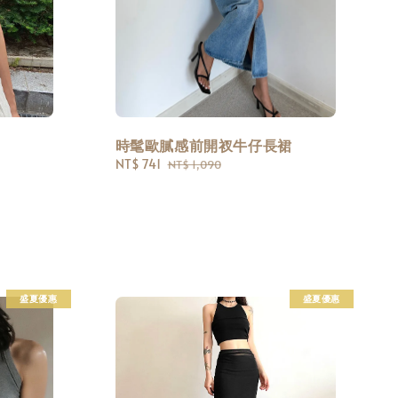
時髦歐膩感前開衩牛仔長裙
Sale
NT$ 741
Regular
NT$ 1,090
price
price
盛夏優惠
盛夏優惠