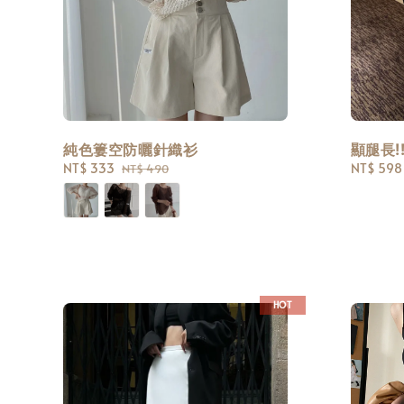
純色簍空防曬針織衫
顯腿長!
Sale
NT$ 333
Regular
Sale
NT$ 598
NT$ 490
price
price
price
HOT