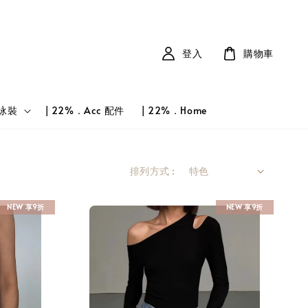
登入
購物車
 泳裝
| 22%．Acc 配件
| 22%．Home
排列方式 :
NEW 享9折
NEW 享9折