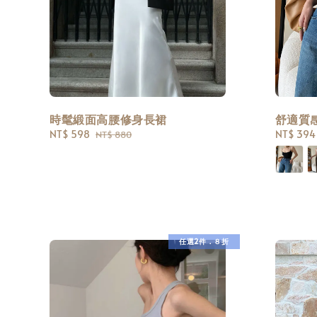
時髦緞面高腰修身長裙
舒適質感
Sale
NT$ 598
Regular
Sale
NT$ 394
NT$ 880
price
price
price
任選2件．８折