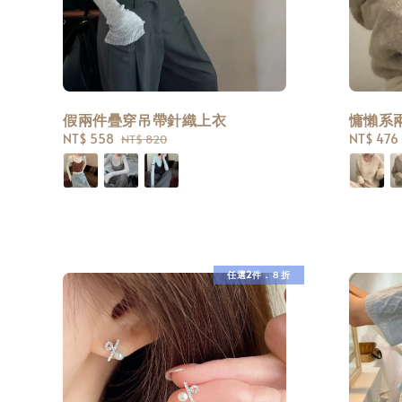
假兩件疊穿吊帶針織上衣
慵懶系
Sale
NT$ 558
Regular
Sale
NT$ 476
NT$ 820
price
price
price
任選2件．８折