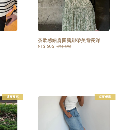
茶歇感細肩圖騰綁帶美背長洋
Sale
NT$ 605
Regular
NT$ 890
price
price
盛夏優惠
盛夏優惠