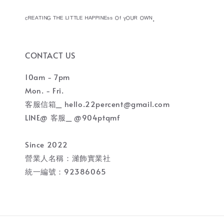
ᶜᴿᴱᴬᵀᴵᴺᴳ ᵀᴴᴱ ᴸᴵᵀᵀᴸᴱ ᴴᴬᴾᴾᴵᴺᴱˢˢ ᴼᶠ ᵞᴼᵁᴿ ᴼᵂᴺ.
CONTACT US
10am - 7pm
Mon. - Fri.
客服信箱_ hello.22percent@gmail.com
LINE@ 客服_ @904ptqmf
Since 2022
營業人名稱：濰飾實業社
統一編號：92386065