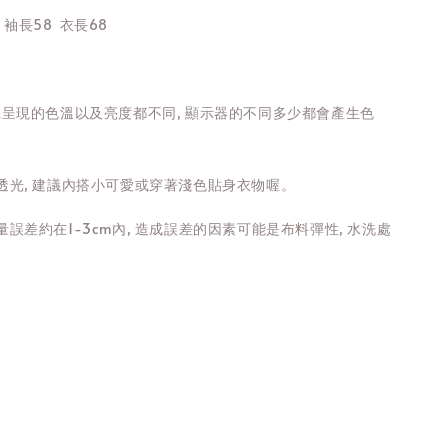
袖長58 衣長68
機呈現的色溫以及亮度都不同, 顯示器的不同多少都會產生色
透光, 建議內搭小可愛或穿著淺色貼身衣物喔。
誤差約在1-3cm內, 造成誤差的因素可能是布料彈性, 水洗處