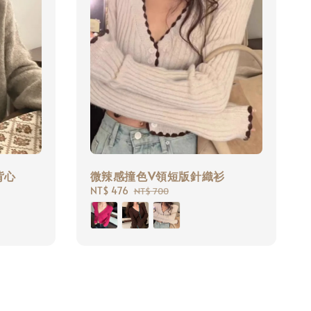
背心
微辣感撞色V領短版針織衫
Sale
NT$ 476
Regular
NT$ 700
price
price