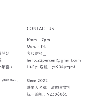
CONTACT US
10am - 7pm
Mon. - Fri.
搭開始
客服信箱_
感
hello.22percent@gmail.com
小驚喜✧
LINE@ 客服_ @904ptqmf
ᶠ ᵞᴼᵁᴿ ᴼᵂᴺ.
Since 2022
營業人名稱：濰飾實業社
統一編號：92386065