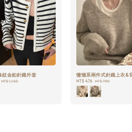
條紋金釦針織外套
慵懶系兩件式針織上衣&
Regular
Sale
NT$ 476
Regular
NT$ 1,160
NT$ 700
price
price
price