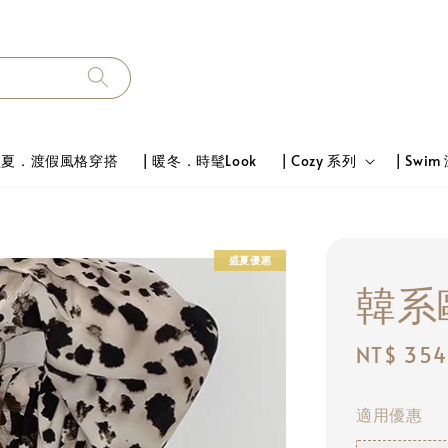
 盛夏．渡假風格穿搭
| 暖冬．時髦Look
| Cozy 系列
| Swim
盛夏優惠
韓系
Sale
NT$ 354
price
適用優惠