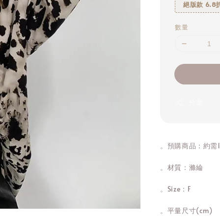
絕版款 6.8
數量
分享
。預購商品：約需1
。材質：滌綸
。Size：F
。平量尺寸(cm)