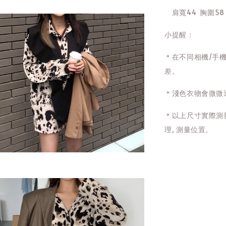
肩寬44 胸圍58 
小提醒：
＊在不同相機/手
差。
＊淺色衣物會微微
＊以上尺寸實際測量
理, 測量位置。