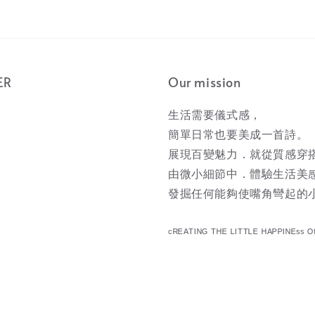
ER
Our mission
生活需要儀式感，
簡單日常也要美成一首詩。
展現百變魅力．就從質感穿
由微小細節中．體驗生活美
發掘任何能夠使嘴角彎起的
ᶜᴿᴱᴬᵀᴵᴺᴳ ᵀᴴᴱ ᴸᴵᵀᵀᴸᴱ ᴴᴬᴾᴾᴵᴺᴱˢˢ ᴼ