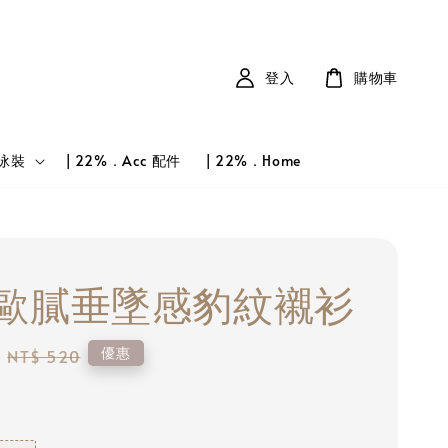
登入
購物車
 泳裝
| 22%．Acc 配件
| 22%．Home
歐膩垂墜感豹紋襯衫
Regular
優惠
NT$ 520
price