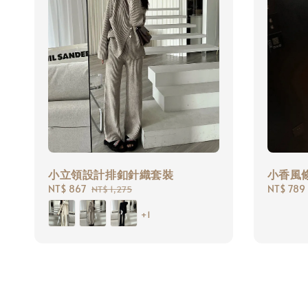
小立領設計排釦針織套裝
小香風
Sale
NT$ 867
Regular
Sale
NT$ 789
NT$ 1,275
price
price
price
+1